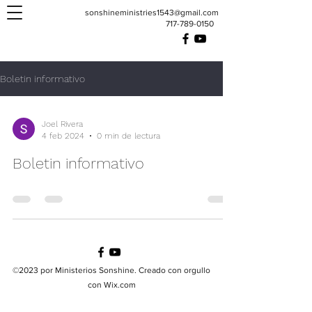
sonshineministries1543@gmail.com
717-789-0150
Boletin informativo
Joel Rivera
4 feb 2024
0 min de lectura
Boletin informativo
©2023 por Ministerios Sonshine. Creado con orgullo
con Wix.com