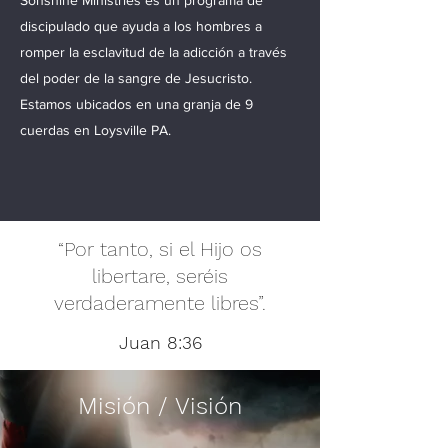
Sonshine Ministries es un programa de
discipulado que ayuda a los hombres a
romper la esclavitud de la adicción a través
del poder de la sangre de Jesucristo.
Estamos ubicados en una granja de 9
cuerdas en Loysville PA.
“Por tanto, si el Hijo os
libertare, seréis
verdaderamente libres”.
Juan 8:36
Misión / Visión