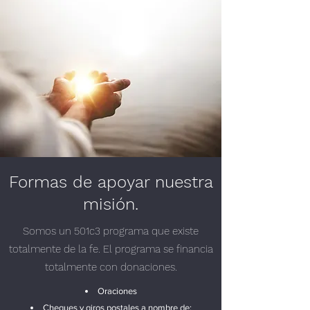
Formas de apoyar nuestra
misión.
Somos un 501c3 programa que existe
totalmente de la fe. El programa se financia
totalmente con donaciones.
Oraciones
Cheques y giros postales a nombre de: