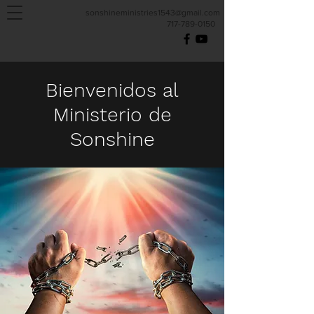
sonshineministries1543@gmail.com
717-789-0150
Bienvenidos al
Ministerio de
Sonshine